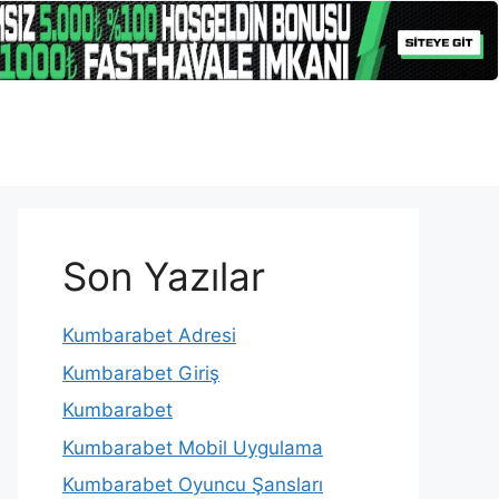
Son Yazılar
Kumbarabet Adresi
Kumbarabet Giriş
Kumbarabet
Kumbarabet Mobil Uygulama
Kumbarabet Oyuncu Şansları