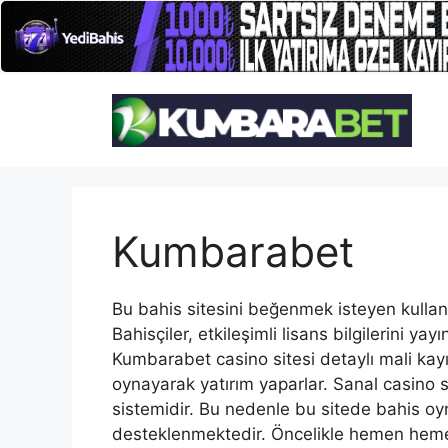
İçeriğe
atla
Kumbarabet
Bu bahis sitesini beğenmek isteyen kullan
Bahisçiler, etkileşimli lisans bilgilerini y
Kumbarabet casino sitesi detaylı mali kay
oynayarak yatırım yaparlar. Sanal casino si
sistemidir. Bu nedenle bu sitede bahis oyn
desteklenmektedir. Öncelikle hemen hemen