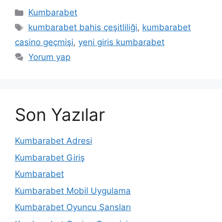
Kategoriler
Kumbarabet
Etiketler
kumbarabet bahis çeşitliliği
,
kumbarabet
casino geçmişi
,
yeni giris kumbarabet
Yorum yap
Son Yazılar
Kumbarabet Adresi
Kumbarabet Giriş
Kumbarabet
Kumbarabet Mobil Uygulama
Kumbarabet Oyuncu Şansları