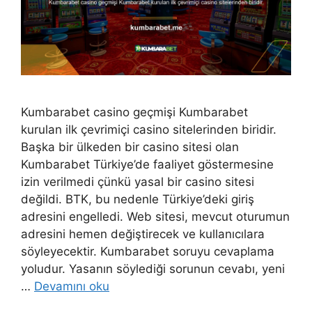
Kumbarabet casino geçmişi Kumbarabet
kurulan ilk çevrimiçi casino sitelerinden biridir.
Başka bir ülkeden bir casino sitesi olan
Kumbarabet Türkiye’de faaliyet göstermesine
izin verilmedi çünkü yasal bir casino sitesi
değildi. BTK, bu nedenle Türkiye’deki giriş
adresini engelledi. Web sitesi, mevcut oturumun
adresini hemen değiştirecek ve kullanıcılara
söyleyecektir. Kumbarabet soruyu cevaplama
yoludur. Yasanın söylediği sorunun cevabı, yeni
…
Devamını oku