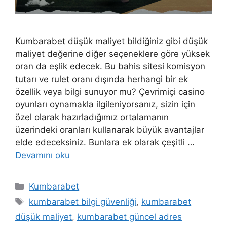
Kumbarabet düşük maliyet bildiğiniz gibi düşük
maliyet değerine diğer seçeneklere göre yüksek
oran da eşlik edecek. Bu bahis sitesi komisyon
tutarı ve rulet oranı dışında herhangi bir ek
özellik veya bilgi sunuyor mu? Çevrimiçi casino
oyunları oynamakla ilgileniyorsanız, sizin için
özel olarak hazırladığımız ortalamanın
üzerindeki oranları kullanarak büyük avantajlar
elde edeceksiniz. Bunlara ek olarak çeşitli …
Devamını oku
Kategoriler
Kumbarabet
Etiketler
kumbarabet bilgi güvenliği
,
kumbarabet
düşük maliyet
,
kumbarabet güncel adres