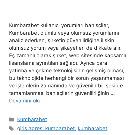
Kumbarabet kullanıcı yorumları bahisçiler,
Kumbarabet olumlu veya olumsuz yorumlarını
analiz ederken, şirketin güvenilirliğine ilişkin
olumsuz yorum veya şikayetleri de dikkate alır.
Eş zamanlı olarak şirket, web sitesinde kapsamlı
lisanslama ayrıntıları sağladı. Ayrıca para
yatırma ve çekme teknolojisinin gelişmiş olması,
bu teknolojide herhangi bir sorun yaşanmaması
ve işlemlerin zamanında ve güvenilir bir şekilde
tamamlanması bahisçilerin güvenilirliğinin …
Devamını oku
Kategoriler
Kumbarabet
Etiketler
giris adresi kumbarabet
,
kumbarabet