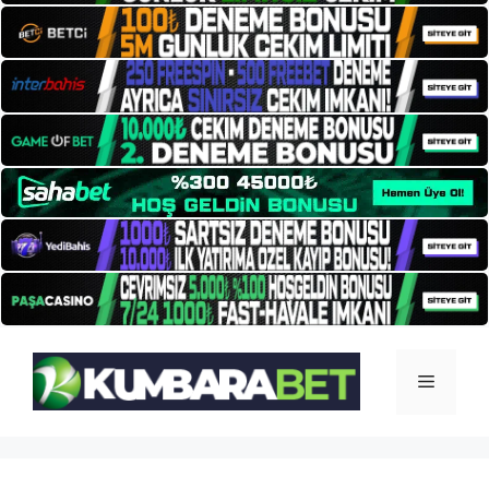
İçeriğe
atla
Menü