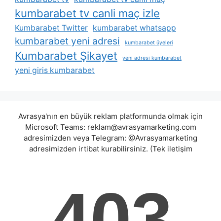
kumbarabet tv canli maç izle
Kumbarabet Twitter
kumbarabet whatsapp
kumbarabet yeni adresi
kumbarabet üyeleri
Kumbarabet Şikayet
yeni adresi kumbarabet
yeni giris kumbarabet
Avrasya'nın en büyük reklam platformunda olmak için
Microsoft Teams:
reklam@avrasyamarketing.com
adresimizden veya Telegram: @Avrasyamarketing
adresimizden irtibat kurabilirsiniz. (Tek iletişim
adreslerimiz teams / telegram ve mail adresimizdir.
Harici hiçbir iletişim adresimiz bulunmamaktadır.
Lütfen itibar etmeyiniz.) Türkiye yasalarına göre 7258
sayılı kanun uyarınca yasa dışı bahis oynamanın
cezaları mevcuttur. Şu an bulunduğunuz site hiç bir
şekilde illegal bahis oyunları oynatmıyor ve oynamaya