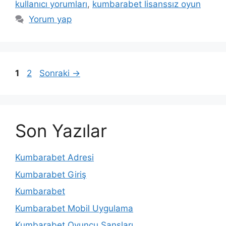
kullanıcı yorumları
,
kumbarabet lisanssız oyun
Yorum yap
Sayfa
Sayfa
1
2
Sonraki
→
Son Yazılar
Kumbarabet Adresi
Kumbarabet Giriş
Kumbarabet
Kumbarabet Mobil Uygulama
Kumbarabet Oyuncu Şansları