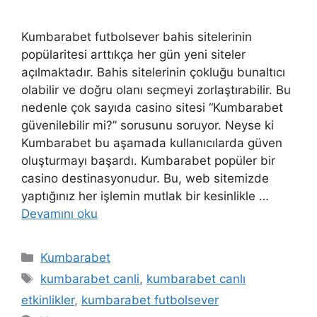
Kumbarabet futbolsever bahis sitelerinin
popülaritesi arttıkça her gün yeni siteler
açılmaktadır. Bahis sitelerinin çokluğu bunaltıcı
olabilir ve doğru olanı seçmeyi zorlaştırabilir. Bu
nedenle çok sayıda casino sitesi “Kumbarabet
güvenilebilir mi?” sorusunu soruyor. Neyse ki
Kumbarabet bu aşamada kullanıcılarda güven
oluşturmayı başardı. Kumbarabet popüler bir
casino destinasyonudur. Bu, web sitemizde
yaptığınız her işlemin mutlak bir kesinlikle …
Devamını oku
Kategoriler
Kumbarabet
Etiketler
kumbarabet canli
,
kumbarabet canlı
etkinlikler
,
kumbarabet futbolsever