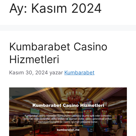
Ay:
Kasım 2024
Kumbarabet Casino
Hizmetleri
Kasım 30, 2024
yazar
Kumbarabet