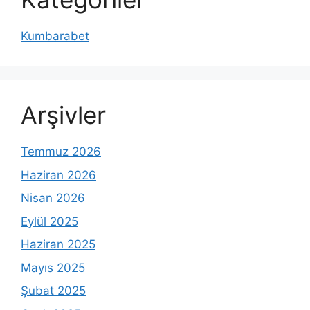
Kumbarabet
Arşivler
Temmuz 2026
Haziran 2026
Nisan 2026
Eylül 2025
Haziran 2025
Mayıs 2025
Şubat 2025