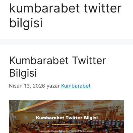
kumbarabet twitter
bilgisi
Kumbarabet Twitter
Bilgisi
Nisan 13, 2026
yazar
Kumbarabet