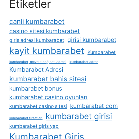
Etiketler
canli kumbarabet
casino sitesi kumbarabet
girisi kumbarabet
giris adresi kumbarabet
kayit kumbarabet
Kumbarabet
kumbarabet, mevcut bağlantı adresi
kumbarabet adres
Kumbarabet Adresi
kumbarabet bahis sitesi
kumbarabet bonus
kumbarabet casino oyunları
kumbarabet com
kumbarabet casino sitesi
kumbarabet girisi
kumbarabet fırsatları
kumbarabet giris yap
Kumbarabet Giriş