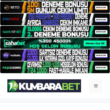
İçeriğe
atla
Menü