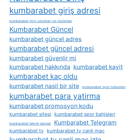
kumbarabet giriş adresi
kumbarabet giriş sorunları ve çözümleri
Kumbarabet Güncel
kumbarabet güncel adres
kumbarabet güncel adresi
kumbarabet güvenlir mi
kumbarabet hakkında
kumbarabet kayit
kumbarabet kaç oldu
kumbarabet nasil bir site
kumbarabet oyun tutkunları
kumbarabet para yatirma
kumbarabet promosyon kodu
kumbarabet sitesi
kumbarabet spor bahisleri
Kumbarabet Telegram
kumbarabet teknik destek
kumbarabet tv
kumbarabet tv canli maç
kumbarabet tv canli maç izle