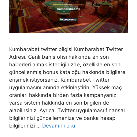
Kumbarabet twitter bilgisi Kumbarabet Twitter
Adresi. Canlı bahis ofisi hakkında en son
haberleri almak istediğinizde, özellikle en son
güncellenmiş bonus kataloğu hakkında bilgilere
erişmek istiyorsanız, Kumbarabet Twitter
uygulamasını anında etkinleştirin. Yüksek maç
oranları hakkında birden fazla kampanyanız
varsa sistem hakkında en son bilgileri de
alabilirsiniz. Ayrıca, Twitter uygulaması finansal
bilgilerinizi güncellemenize ve banka hesap
bilgilerinizi …
Devamını oku