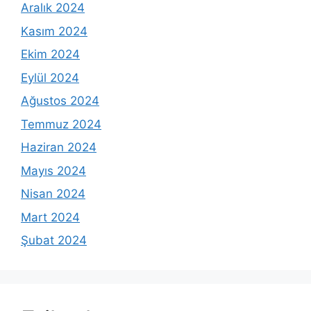
Aralık 2024
Kasım 2024
Ekim 2024
Eylül 2024
Ağustos 2024
Temmuz 2024
Haziran 2024
Mayıs 2024
Nisan 2024
Mart 2024
Şubat 2024