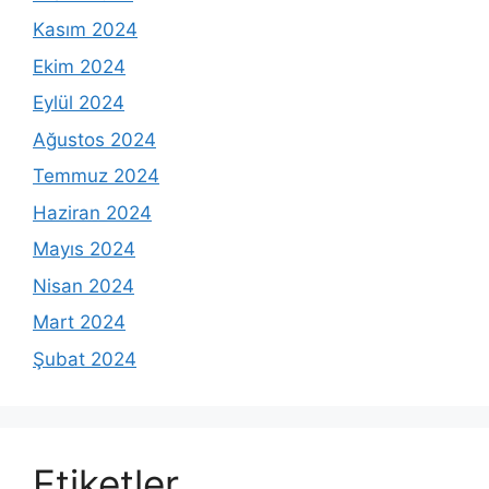
Kasım 2024
Ekim 2024
Eylül 2024
Ağustos 2024
Temmuz 2024
Haziran 2024
Mayıs 2024
Nisan 2024
Mart 2024
Şubat 2024
Etiketler