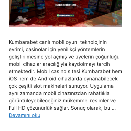
Kumbarabet canlı mobil oyun teknolojinin
evrimi, casinolar için yenilikçi yöntemlerin
geliştirilmesine yol açmış ve üyelerin çoğunluğu
mobil cihazlar aracılığıyla kaydolmayı tercih
etmektedir. Mobil casino sitesi Kumbarabet hem
iOS hem de Android cihazlarda oynanabilecek
çok çeşitli slot makineleri sunuyor. Uygulama
aynı zamanda mobil cihazınızdan rahatlıkla
görüntüleyebileceğiniz mükemmel resimler ve
Full HD çözünürlük sağlar. Sonuç olarak, bu …
Devamını oku