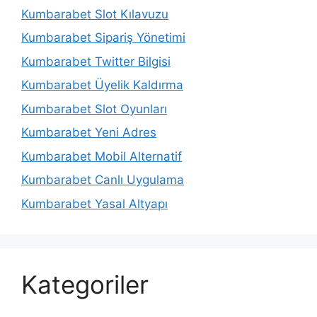
Kumbarabet Slot Kılavuzu
Kumbarabet Sipariş Yönetimi
Kumbarabet Twitter Bilgisi
Kumbarabet Üyelik Kaldırma
Kumbarabet Slot Oyunları
Kumbarabet Yeni Adres
Kumbarabet Mobil Alternatif
Kumbarabet Canlı Uygulama
Kumbarabet Yasal Altyapı
Kategoriler