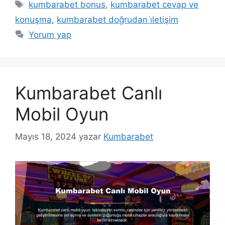
Etiketler
kumbarabet bonus
,
kumbarabet cevap ve
konuşma
,
kumbarabet doğrudan i̇letişim
Yorum yap
Kumbarabet Canlı
Mobil Oyun
Mayıs 18, 2024
yazar
Kumbarabet