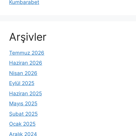
Kumbarabet
Arşivler
Temmuz 2026
Haziran 2026
Nisan 2026
Eylül 2025
Haziran 2025
Mayıs 2025
Şubat 2025
Ocak 2025
Aralık 2024