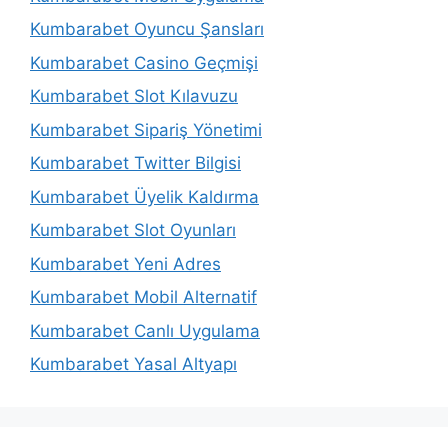
Kumbarabet Oyuncu Şansları
Kumbarabet Casino Geçmişi
Kumbarabet Slot Kılavuzu
Kumbarabet Sipariş Yönetimi
Kumbarabet Twitter Bilgisi
Kumbarabet Üyelik Kaldırma
Kumbarabet Slot Oyunları
Kumbarabet Yeni Adres
Kumbarabet Mobil Alternatif
Kumbarabet Canlı Uygulama
Kumbarabet Yasal Altyapı