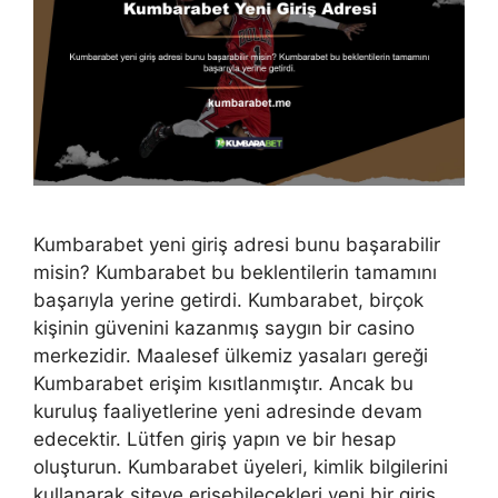
Kumbarabet yeni giriş adresi bunu başarabilir
misin? Kumbarabet bu beklentilerin tamamını
başarıyla yerine getirdi. Kumbarabet, birçok
kişinin güvenini kazanmış saygın bir casino
merkezidir. Maalesef ülkemiz yasaları gereği
Kumbarabet erişim kısıtlanmıştır. Ancak bu
kuruluş faaliyetlerine yeni adresinde devam
edecektir. Lütfen giriş yapın ve bir hesap
oluşturun. Kumbarabet üyeleri, kimlik bilgilerini
kullanarak siteye erişebilecekleri yeni bir giriş …