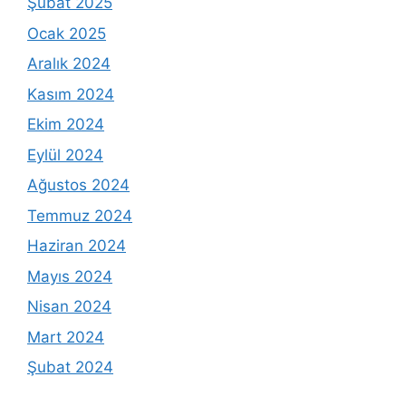
Şubat 2025
Ocak 2025
Aralık 2024
Kasım 2024
Ekim 2024
Eylül 2024
Ağustos 2024
Temmuz 2024
Haziran 2024
Mayıs 2024
Nisan 2024
Mart 2024
Şubat 2024