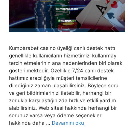
Kumbarabet casino üyeliği canlı destek hattı
genellikle kullanıcıların hizmetimizi kullanmayı
tercih etmelerinin ana nedenlerinden biri olarak
gösterilmektedir. Özellikle 7/24 canlı destek
hattımız aracılığıyla müşteri temsilcilerine
dilediğiniz zaman ulaşabilirsiniz. Böylece soru
ve geri bildirimlerinizi iletebilir, herhangi bir
zorlukla karşılaştığınızda hızlı ve etkili yardım
alabilirsiniz. Web sitesi hakkında herhangi bir
sorunuz varsa veya ödeme seçenekleri
hakkında daha …
Devamını oku