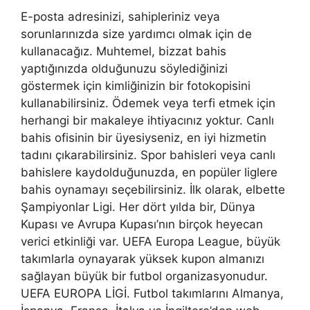
E-posta adresinizi, sahipleriniz veya
sorunlarınızda size yardımcı olmak için de
kullanacağız. Muhtemel, bizzat bahis
yaptığınızda olduğunuzu söylediğinizi
göstermek için kimliğinizin bir fotokopisini
kullanabilirsiniz. Ödemek veya terfi etmek için
herhangi bir makaleye ihtiyacınız yoktur. Canlı
bahis ofisinin bir üyesiyseniz, en iyi hizmetin
tadını çıkarabilirsiniz. Spor bahisleri veya canlı
bahislere kaydolduğunuzda, en popüler liglere
bahis oynamayı seçebilirsiniz. İlk olarak, elbette
Şampiyonlar Ligi. Her dört yılda bir, Dünya
Kupası ve Avrupa Kupası’nın birçok heyecan
verici etkinliği var. UEFA Europa League, büyük
takımlarla oynayarak yüksek kupon almanızı
sağlayan büyük bir futbol organizasyonudur.
UEFA EUROPA LİGİ. Futbol takımlarını Almanya,