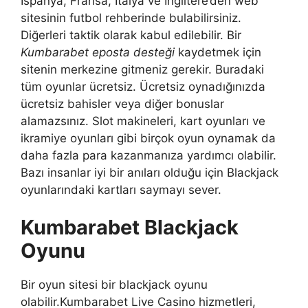
İspanya, Fransa, İtalya ve İngiltere’den web
sitesinin futbol rehberinde bulabilirsiniz.
Diğerleri taktik olarak kabul edilebilir. Bir
Kumbarabet eposta desteği
kaydetmek için
sitenin merkezine gitmeniz gerekir. Buradaki
tüm oyunlar ücretsiz. Ücretsiz oynadığınızda
ücretsiz bahisler veya diğer bonuslar
alamazsınız. Slot makineleri, kart oyunları ve
ikramiye oyunları gibi birçok oyun oynamak da
daha fazla para kazanmanıza yardımcı olabilir.
Bazı insanlar iyi bir anıları olduğu için Blackjack
oyunlarındaki kartları saymayı sever.
Kumbarabet Blackjack
Oyunu
Bir oyun sitesi bir blackjack oyunu
olabilir.Kumbarabet Live Casino hizmetleri,