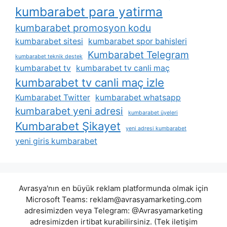
kumbarabet para yatirma
kumbarabet promosyon kodu
kumbarabet sitesi
kumbarabet spor bahisleri
Kumbarabet Telegram
kumbarabet teknik destek
kumbarabet tv
kumbarabet tv canli maç
kumbarabet tv canli maç izle
Kumbarabet Twitter
kumbarabet whatsapp
kumbarabet yeni adresi
kumbarabet üyeleri
Kumbarabet Şikayet
yeni adresi kumbarabet
yeni giris kumbarabet
Avrasya'nın en büyük reklam platformunda olmak için
Microsoft Teams:
reklam@avrasyamarketing.com
adresimizden veya Telegram: @Avrasyamarketing
adresimizden irtibat kurabilirsiniz. (Tek iletişim