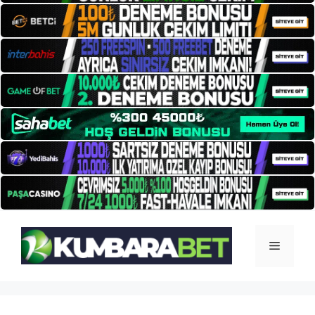
İçeriğe
atla
Menü