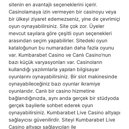
sitenin en avantajlı seçeneklerini içerir.
Casinolamaya izin vermeyen bir casinoyu veya
bir ülkeyi ziyaret edemezseniz, yine de çevrimiçi
oyun oynayabilirsiniz. Site çok zor. Üyeler
mevcut sayılara göre çeşitli oyun seçenekleri
arasından seçim yapabilirler. Sitedeki oyun
kataloğunun bu numaradan daha fazla oyunu
var. Kumbarabet Casino ve Canlı Casino’nun
bazı küçük varyasyonları var. Casinoların
kullandığı yazılımlarla yapılan bilgisayar
oyunlarını oynayabilirsiniz. Bir slot makinesinde
oynayabileceğiniz bazı oyunlar ikramiye
oyunlarıdır. Canlı bir casino hizmetine
bağlandığınızda, aynı anda gerçek bir stüdyoda
gerçek bayilerle sohbet ederek oyun
oynayabilirsiniz. Kumbarabet Live Casino altyapı
sağlayıcısı güvenilirdir. Siteyi Kumbarabet Live
Casino altyapı sağlayıcıları ile