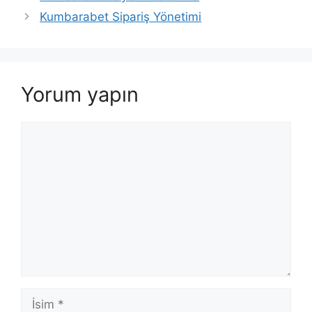
Kumbarabet Sipariş Yönetimi
Yorum yapın
Yorum
İsim