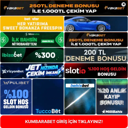
×
KUMBARABET GİRİŞ İÇİN TIKLAYINIZ!