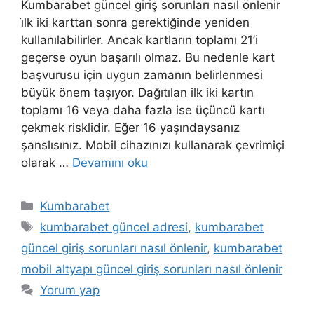
Kumbarabet güncel giriş sorunları nasıl önlenir
i̇lk iki karttan sonra gerektiğinde yeniden
kullanılabilirler. Ancak kartların toplamı 21’i
geçerse oyun başarılı olmaz. Bu nedenle kart
başvurusu için uygun zamanın belirlenmesi
büyük önem taşıyor. Dağıtılan ilk iki kartın
toplamı 16 veya daha fazla ise üçüncü kartı
çekmek risklidir. Eğer 16 yaşındaysanız
şanslısınız. Mobil cihazınızı kullanarak çevrimiçi
olarak …
Devamını oku
Kategoriler
Kumbarabet
Etiketler
kumbarabet güncel adresi
,
kumbarabet
güncel giriş sorunları nasıl önlenir
,
kumbarabet
mobil altyapı güncel giriş sorunları nasıl önlenir
Yorum yap