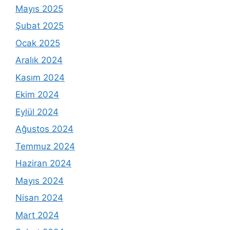
Mayıs 2025
Şubat 2025
Ocak 2025
Aralık 2024
Kasım 2024
Ekim 2024
Eylül 2024
Ağustos 2024
Temmuz 2024
Haziran 2024
Mayıs 2024
Nisan 2024
Mart 2024