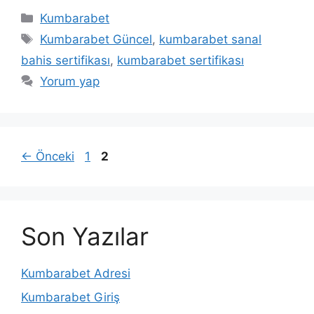
Kategoriler
Kumbarabet
Etiketler
Kumbarabet Güncel
,
kumbarabet sanal
bahis sertifikası
,
kumbarabet sertifikası
Yorum yap
Sayfa
Sayfa
←
Önceki
1
2
Son Yazılar
Kumbarabet Adresi
Kumbarabet Giriş