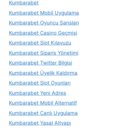
Kumbarabet
Kumbarabet Mobil Uygulama
Kumbarabet Oyuncu Şansları
Kumbarabet Casino Geçmişi
Kumbarabet Slot Kılavuzu
Kumbarabet Sipariş Yönetimi
Kumbarabet Twitter Bilgisi
Kumbarabet Üyelik Kaldırma
Kumbarabet Slot Oyunları
Kumbarabet Yeni Adres
Kumbarabet Mobil Alternatif
Kumbarabet Canlı Uygulama
Kumbarabet Yasal Altyapı