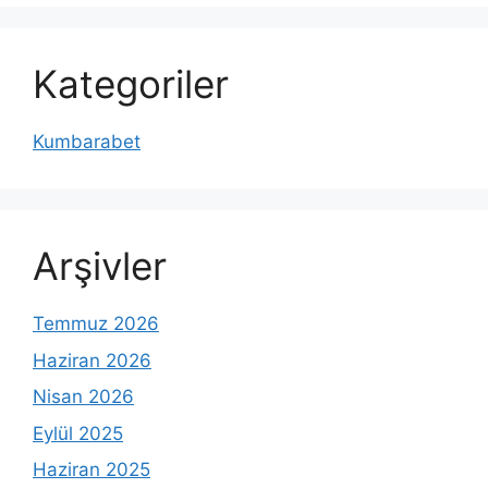
Kategoriler
Kumbarabet
Arşivler
Temmuz 2026
Haziran 2026
Nisan 2026
Eylül 2025
Haziran 2025