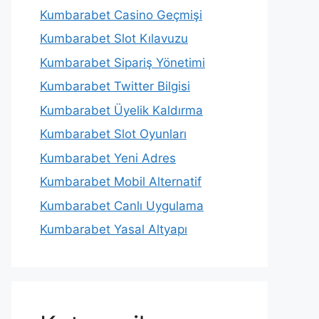
Kumbarabet Casino Geçmişi
Kumbarabet Slot Kılavuzu
Kumbarabet Sipariş Yönetimi
Kumbarabet Twitter Bilgisi
Kumbarabet Üyelik Kaldırma
Kumbarabet Slot Oyunları
Kumbarabet Yeni Adres
Kumbarabet Mobil Alternatif
Kumbarabet Canlı Uygulama
Kumbarabet Yasal Altyapı