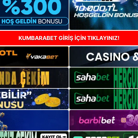
KUMBARABET GİRİŞ İÇİN TIKLAYINIZ!