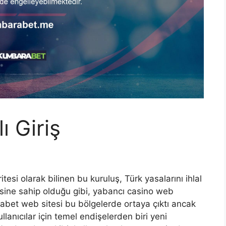
 Giriş
itesi olarak bilinen bu kuruluş, Türk yasalarını ihlal
isine sahip olduğu gibi, yabancı casino web
rabet web sitesi bu bölgelerde ortaya çıktı ancak
ullanıcılar için temel endişelerden biri yeni