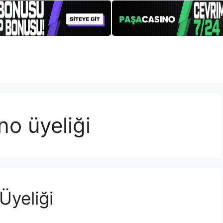
o üyeliği
Üyeliği