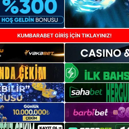
KUMBARABET GİRİŞ İÇİN TIKLAYINIZ!