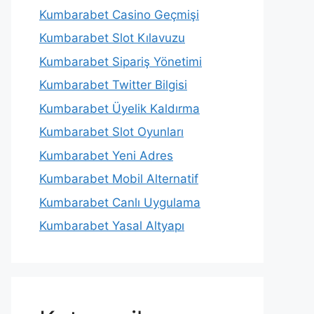
Kumbarabet Casino Geçmişi
Kumbarabet Slot Kılavuzu
Kumbarabet Sipariş Yönetimi
Kumbarabet Twitter Bilgisi
Kumbarabet Üyelik Kaldırma
Kumbarabet Slot Oyunları
Kumbarabet Yeni Adres
Kumbarabet Mobil Alternatif
Kumbarabet Canlı Uygulama
Kumbarabet Yasal Altyapı