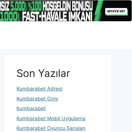
Son Yazılar
Kumbarabet Adresi
Kumbarabet Giriş
Kumbarabet
Kumbarabet Mobil Uygulama
Kumbarabet Oyuncu Şansları