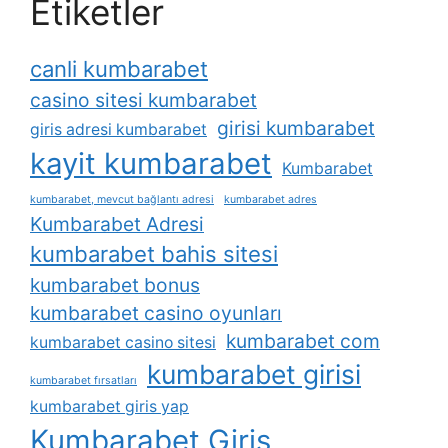
Etiketler
canli kumbarabet
casino sitesi kumbarabet
girisi kumbarabet
giris adresi kumbarabet
kayit kumbarabet
Kumbarabet
kumbarabet, mevcut bağlantı adresi
kumbarabet adres
Kumbarabet Adresi
kumbarabet bahis sitesi
kumbarabet bonus
kumbarabet casino oyunları
kumbarabet com
kumbarabet casino sitesi
kumbarabet girisi
kumbarabet fırsatları
kumbarabet giris yap
Kumbarabet Giriş