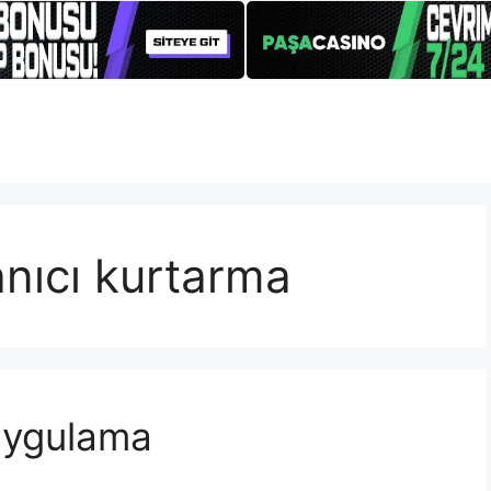
nıcı kurtarma
Uygulama