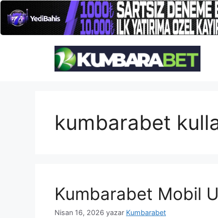
İçeriğe
atla
kumbarabet kulla
Kumbarabet Mobil 
Nisan 16, 2026
yazar
Kumbarabet