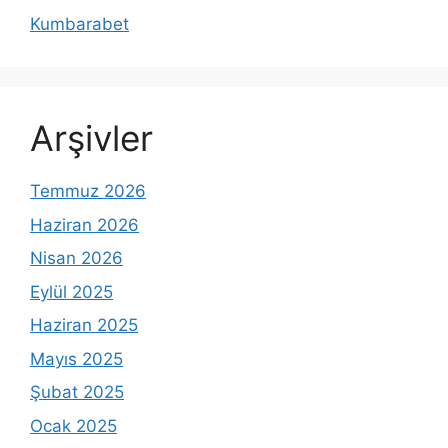
Kumbarabet
Arşivler
Temmuz 2026
Haziran 2026
Nisan 2026
Eylül 2025
Haziran 2025
Mayıs 2025
Şubat 2025
Ocak 2025