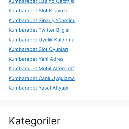
Kumbarabet Casino Geçmişi
Kumbarabet Slot Kılavuzu
Kumbarabet Sipariş Yönetimi
Kumbarabet Twitter Bilgisi
Kumbarabet Üyelik Kaldırma
Kumbarabet Slot Oyunları
Kumbarabet Yeni Adres
Kumbarabet Mobil Alternatif
Kumbarabet Canlı Uygulama
Kumbarabet Yasal Altyapı
Kategoriler