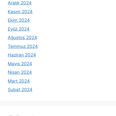
Aralık 2024
Kasım 2024
Ekim 2024
Eylül 2024
Ağustos 2024
Temmuz 2024
Haziran 2024
Mayıs 2024
Nisan 2024
Mart 2024
Şubat 2024