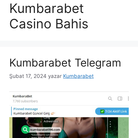
Kumbarabet
Casino Bahis
Kumbarabet Telegram
Şubat 17, 2024
yazar
Kumbarabet