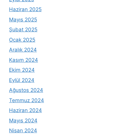
Haziran 2025
Mayıs 2025
Şubat 2025
Ocak 2025
Aralık 2024
Kasım 2024
Ekim 2024
Eylül 2024
Ağustos 2024
Temmuz 2024
Haziran 2024
Mayıs 2024
Nisan 2024