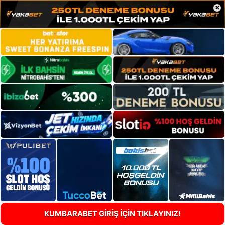
×
KUMBARABET GİRİŞ İÇİN TIKLAYINIZ!