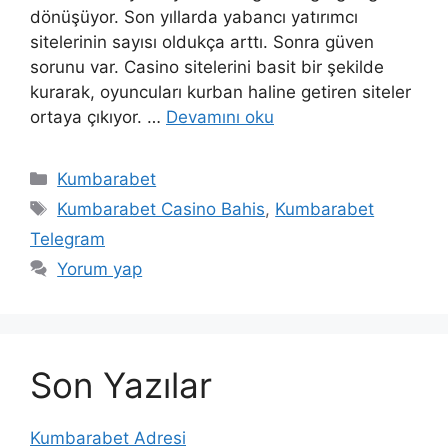
dönüşüyor. Son yıllarda yabancı yatırımcı
sitelerinin sayısı oldukça arttı. Sonra güven
sorunu var. Casino sitelerini basit bir şekilde
kurarak, oyuncuları kurban haline getiren siteler
ortaya çıkıyor. …
Devamını oku
Kategoriler
Kumbarabet
Etiketler
Kumbarabet Casino Bahis
,
Kumbarabet
Telegram
Yorum yap
Son Yazılar
Kumbarabet Adresi