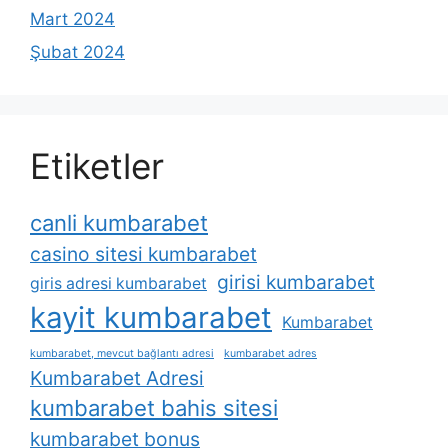
Mart 2024
Şubat 2024
Etiketler
canli kumbarabet
casino sitesi kumbarabet
girisi kumbarabet
giris adresi kumbarabet
kayit kumbarabet
Kumbarabet
kumbarabet, mevcut bağlantı adresi
kumbarabet adres
Kumbarabet Adresi
kumbarabet bahis sitesi
kumbarabet bonus