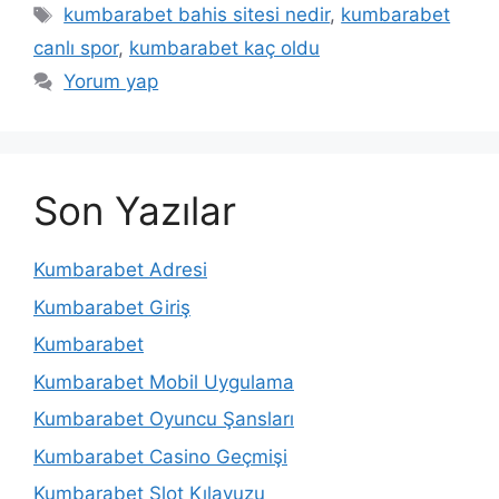
Etiketler
kumbarabet bahis sitesi nedir
,
kumbarabet
canlı spor
,
kumbarabet kaç oldu
Yorum yap
Son Yazılar
Kumbarabet Adresi
Kumbarabet Giriş
Kumbarabet
Kumbarabet Mobil Uygulama
Kumbarabet Oyuncu Şansları
Kumbarabet Casino Geçmişi
Kumbarabet Slot Kılavuzu