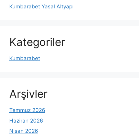
Kumbarabet Yasal Altyapı
Kategoriler
Kumbarabet
Arşivler
Temmuz 2026
Haziran 2026
Nisan 2026