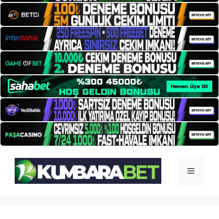
İçeriğe
atla
Menü