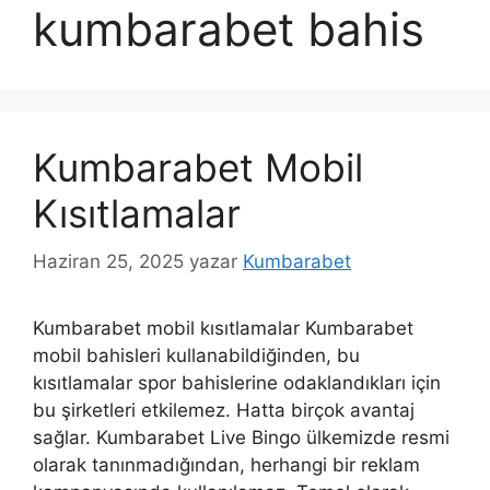
kumbarabet bahis
Kumbarabet Mobil
Kısıtlamalar
Haziran 25, 2025
yazar
Kumbarabet
Kumbarabet mobil kısıtlamalar Kumbarabet
mobil bahisleri kullanabildiğinden, bu
kısıtlamalar spor bahislerine odaklandıkları için
bu şirketleri etkilemez. Hatta birçok avantaj
sağlar. Kumbarabet Live Bingo ülkemizde resmi
olarak tanınmadığından, herhangi bir reklam