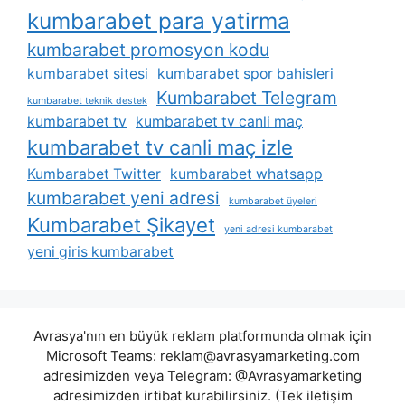
kumbarabet para yatirma
kumbarabet promosyon kodu
kumbarabet sitesi
kumbarabet spor bahisleri
Kumbarabet Telegram
kumbarabet teknik destek
kumbarabet tv
kumbarabet tv canli maç
kumbarabet tv canli maç izle
Kumbarabet Twitter
kumbarabet whatsapp
kumbarabet yeni adresi
kumbarabet üyeleri
Kumbarabet Şikayet
yeni adresi kumbarabet
yeni giris kumbarabet
Avrasya'nın en büyük reklam platformunda olmak için
Microsoft Teams:
reklam@avrasyamarketing.com
adresimizden veya Telegram: @Avrasyamarketing
adresimizden irtibat kurabilirsiniz. (Tek iletişim