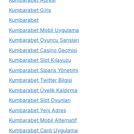
Kumbarabet Adresi
Kumbarabet Giriş
Kumbarabet
Kumbarabet Mobil Uygulama
Kumbarabet Oyuncu Şansları
Kumbarabet Casino Geçmişi
Kumbarabet Slot Kılavuzu
Kumbarabet Sipariş Yönetimi
Kumbarabet Twitter Bilgisi
Kumbarabet Üyelik Kaldırma
Kumbarabet Slot Oyunları
Kumbarabet Yeni Adres
Kumbarabet Mobil Alternatif
Kumbarabet Canlı Uygulama