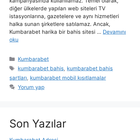
kampanyasında kullanılamaz. Temel olarak,
diğer ülkelerde yapılan web siteleri TV
istasyonlarına, gazetelere ve aynı hizmetleri
halka sunan şirketlere satılamaz. Ancak,
Kumbarabet harika bir bahis sitesi …
Devamını
oku
Kategoriler
Kumbarabet
Etiketler
kumbarabet bahis
,
kumbarabet bahis
şartları
,
kumbarabet mobil kısıtlamalar
Yorum yap
Son Yazılar