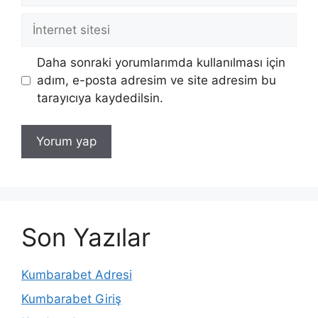
İnternet
sitesi
Daha sonraki yorumlarımda kullanılması için
adım, e-posta adresim ve site adresim bu
tarayıcıya kaydedilsin.
Son Yazılar
Kumbarabet Adresi
Kumbarabet Giriş