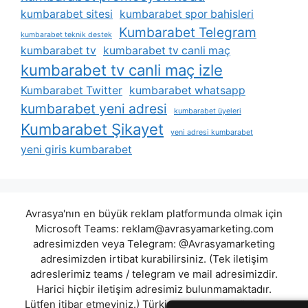
kumbarabet sitesi
kumbarabet spor bahisleri
Kumbarabet Telegram
kumbarabet teknik destek
kumbarabet tv
kumbarabet tv canli maç
kumbarabet tv canli maç izle
Kumbarabet Twitter
kumbarabet whatsapp
kumbarabet yeni adresi
kumbarabet üyeleri
Kumbarabet Şikayet
yeni adresi kumbarabet
yeni giris kumbarabet
Avrasya'nın en büyük reklam platformunda olmak için
Microsoft Teams:
reklam@avrasyamarketing.com
adresimizden veya Telegram: @Avrasyamarketing
adresimizden irtibat kurabilirsiniz. (Tek iletişim
adreslerimiz teams / telegram ve mail adresimizdir.
Harici hiçbir iletişim adresimiz bulunmamaktadır.
Lütfen itibar etmeyiniz.) Türkiye yasalarına göre 7258