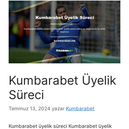
Kumbarabet Üyelik
Süreci
Temmuz 13, 2024
yazar
Kumbarabet
Kumbarabet üyelik süreci Kumbarabet üyelik