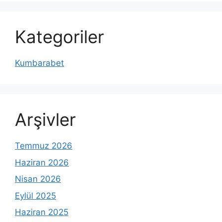
Kategoriler
Kumbarabet
Arşivler
Temmuz 2026
Haziran 2026
Nisan 2026
Eylül 2025
Haziran 2025