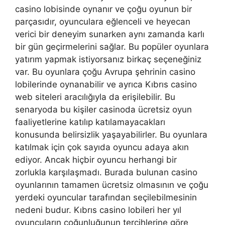
casino lobisinde oynanır ve çoğu oyunun bir
parçasıdır, oyunculara eğlenceli ve heyecan
verici bir deneyim sunarken aynı zamanda karlı
bir gün geçirmelerini sağlar. Bu popüler oyunlara
yatırım yapmak istiyorsanız birkaç seçeneğiniz
var. Bu oyunlara çoğu Avrupa şehrinin casino
lobilerinde oynanabilir ve ayrıca Kıbrıs casino
web siteleri aracılığıyla da erişilebilir. Bu
senaryoda bu kişiler casinoda ücretsiz oyun
faaliyetlerine katılıp katılamayacakları
konusunda belirsizlik yaşayabilirler. Bu oyunlara
katılmak için çok sayıda oyuncu adaya akın
ediyor. Ancak hiçbir oyuncu herhangi bir
zorlukla karşılaşmadı. Burada bulunan casino
oyunlarının tamamen ücretsiz olmasının ve çoğu
yerdeki oyuncular tarafından seçilebilmesinin
nedeni budur. Kıbrıs casino lobileri her yıl
oyuncuların çoğunluğunun tercihlerine göre