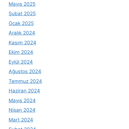
Mayıs 2025
Şubat 2025
Ocak 2025
Aralık 2024
Kasım 2024
Ekim 2024
Eylül 2024
Ağustos 2024
Temmuz 2024
Haziran 2024
Mayıs 2024
Nisan 2024
Mart 2024