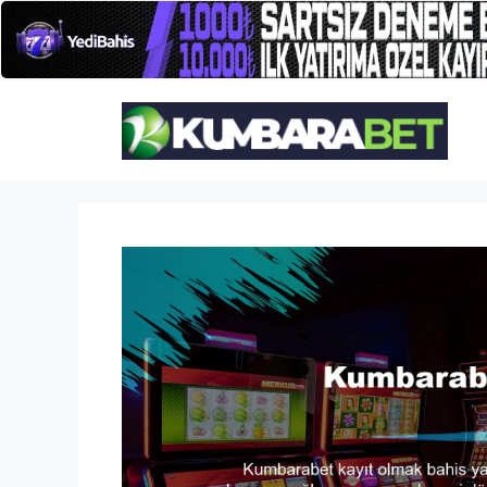
İçeriğe
atla