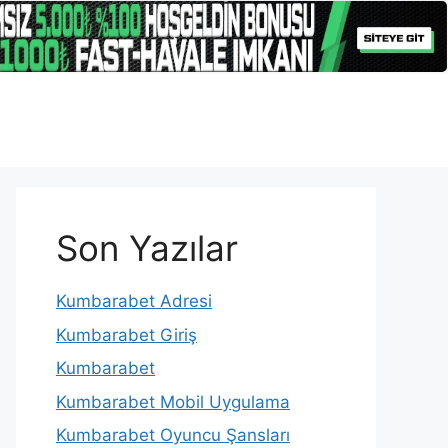
Son Yazılar
Kumbarabet Adresi
Kumbarabet Giriş
Kumbarabet
Kumbarabet Mobil Uygulama
Kumbarabet Oyuncu Şansları