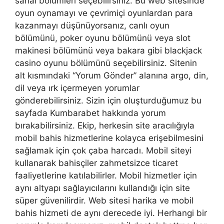
sanal bölümleri seçebilirsiniz. Bu web sitesinde
oyun oynamayı ve çevrimiçi oyunlardan para
kazanmayı düşünüyorsanız, canlı oyun
bölümünü, poker oyunu bölümünü veya slot
makinesi bölümünü veya bakara gibi blackjack
casino oyunu bölümünü seçebilirsiniz. Sitenin
alt kısmındaki “Yorum Gönder” alanına argo, din,
dil veya ırk içermeyen yorumlar
gönderebilirsiniz. Sizin için oluşturduğumuz bu
sayfada Kumbarabet hakkında yorum
bırakabilirsiniz. Ekip, herkesin site aracılığıyla
mobil bahis hizmetlerine kolayca erişebilmesini
sağlamak için çok çaba harcadı. Mobil siteyi
kullanarak bahisçiler zahmetsizce ticaret
faaliyetlerine katılabilirler. Mobil hizmetler için
aynı altyapı sağlayıcılarını kullandığı için site
süper güvenilirdir. Web sitesi harika ve mobil
bahis hizmeti de aynı derecede iyi. Herhangi bir