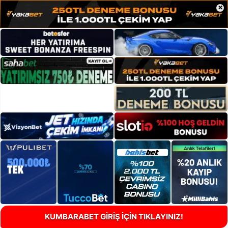
×
KUMBARABET GİRİŞ İÇİN TIKLAYINIZ!