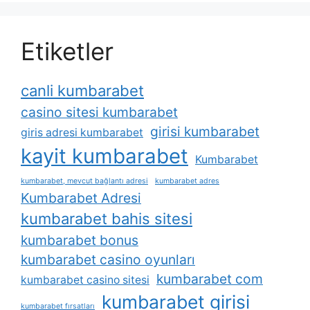
Etiketler
canli kumbarabet
casino sitesi kumbarabet
girisi kumbarabet
giris adresi kumbarabet
kayit kumbarabet
Kumbarabet
kumbarabet, mevcut bağlantı adresi
kumbarabet adres
Kumbarabet Adresi
kumbarabet bahis sitesi
kumbarabet bonus
kumbarabet casino oyunları
kumbarabet com
kumbarabet casino sitesi
kumbarabet girisi
kumbarabet fırsatları