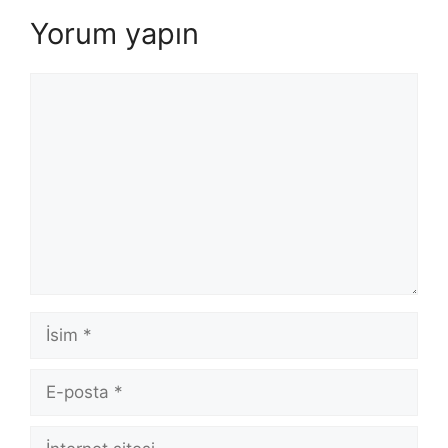
Yorum yapın
Yorum
İsim
E-
posta
İnternet