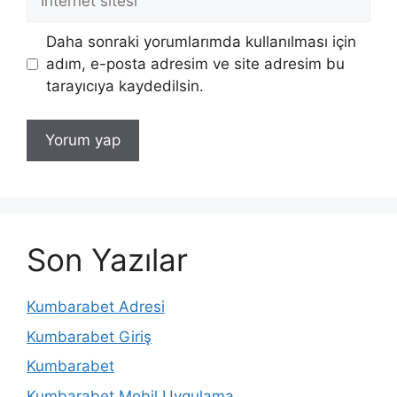
sitesi
Daha sonraki yorumlarımda kullanılması için
adım, e-posta adresim ve site adresim bu
tarayıcıya kaydedilsin.
Son Yazılar
Kumbarabet Adresi
Kumbarabet Giriş
Kumbarabet
Kumbarabet Mobil Uygulama