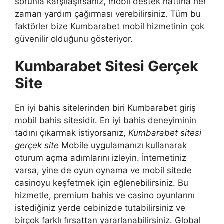
sorunla karşılaşırsanız, mobil destek hattına her
zaman yardım çağırması verebilirsiniz. Tüm bu
faktörler bize Kumbarabet mobil hizmetinin çok
güvenilir olduğunu gösteriyor.
Kumbarabet Sitesi Gerçek
Site
En iyi bahis sitelerinden biri Kumbarabet giriş
mobil bahis sitesidir. En iyi bahis deneyiminin
tadını çıkarmak istiyorsanız,
Kumbarabet sitesi
gerçek site
Mobile uygulamanızı kullanarak
oturum açma adımlarını izleyin. İnternetiniz
varsa, yine de oyun oynama ve mobil sitede
casinoyu keşfetmek için eğlenebilirsiniz. Bu
hizmetle, premium bahis ve casino oyunlarını
istediğiniz yerde cebinizde tutabilirsiniz ve
birçok farklı fırsattan yararlanabilirsiniz. Global