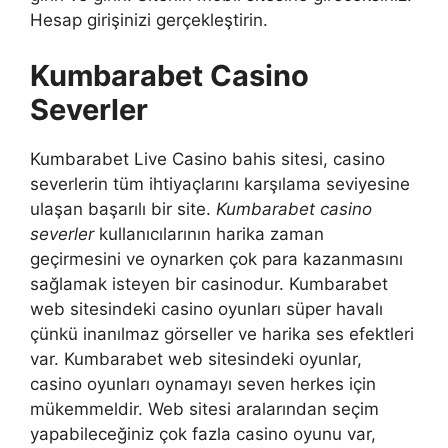
Hesap girişinizi gerçekleştirin.
Kumbarabet Casino
Severler
Kumbarabet Live Casino bahis sitesi, casino
severlerin tüm ihtiyaçlarını karşılama seviyesine
ulaşan başarılı bir site.
Kumbarabet casino
severler
kullanıcılarının harika zaman
geçirmesini ve oynarken çok para kazanmasını
sağlamak isteyen bir casinodur. Kumbarabet
web sitesindeki casino oyunları süper havalı
çünkü inanılmaz görseller ve harika ses efektleri
var. Kumbarabet web sitesindeki oyunlar,
casino oyunları oynamayı seven herkes için
mükemmeldir. Web sitesi aralarından seçim
yapabileceğiniz çok fazla casino oyunu var,