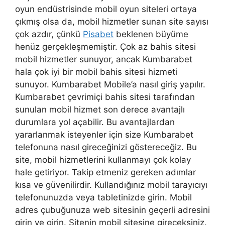
oyun endüstrisinde mobil oyun siteleri ortaya
çıkmış olsa da, mobil hizmetler sunan site sayısı
çok azdır, çünkü
Pisabet
beklenen büyüme
henüz gerçekleşmemiştir. Çok az bahis sitesi
mobil hizmetler sunuyor, ancak Kumbarabet
hala çok iyi bir mobil bahis sitesi hizmeti
sunuyor. Kumbarabet Mobile’a nasıl giriş yapılır.
Kumbarabet çevrimiçi bahis sitesi tarafından
sunulan mobil hizmet son derece avantajlı
durumlara yol açabilir. Bu avantajlardan
yararlanmak isteyenler için size Kumbarabet
telefonuna nasıl gireceğinizi göstereceğiz. Bu
site, mobil hizmetlerini kullanmayı çok kolay
hale getiriyor. Takip etmeniz gereken adımlar
kısa ve güvenilirdir. Kullandığınız mobil tarayıcıyı
telefonunuzda veya tabletinizde girin. Mobil
adres çubuğunuza web sitesinin geçerli adresini
girin ve girin. Sitenin mobil sitesine gireceksiniz.